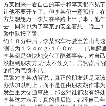
方某回来一看自己的车子和李某都不见了
让他不要开车了。但李某仍一意孤行，在
方某想想万一李某在半路上出了事，他作
去，同时也为了李某的安全着想，晚上１
警中队报了警。
约１０分钟后，李某驾车行驶至姜山高速
测试为１２４ｍｇ/１００ｍｌ，已属醉
李某倒是爽快地交代了醉驾事实，对自己
没想到朋友方某“太不仗义”，居然背后“
的行为气愤不已。
民警对李某劝解说，真正的朋友就是应该
办法加以制止，而不是任由朋友胡作非为
发生重大交通事故，那么对谁都没有好处
李某这才表示，真的很后悔，都怪自己年