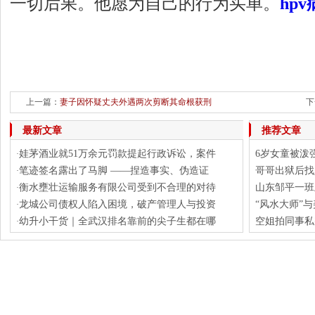
一切后果。他愿为自己的行为买单。
hp
上一篇：
妻子因怀疑丈夫外遇两次剪断其命根获刑
下
最新文章
推荐文章
娃茅酒业就51万余元罚款提起行政诉讼，案件
6岁女童被泼
·
笔迹签名露出了马脚 ——捏造事实、伪造证
哥哥出狱后找
·
衡水壅壮运输服务有限公司受到不合理的对待
山东邹平一班
·
龙城公司债权人陷入困境，破产管理人与投资
“风水大师”
·
幼升小干货｜全武汉排名靠前的尖子生都在哪
空姐拍同事私
·