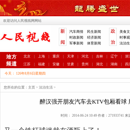
欢迎访问人民视线网网站
汽车商情
民生新闻
美食文
时政新闻
经济新闻
时事观
军事新闻
体育新闻
法治生
北京
|
上海
|
重庆
|
天津
|
河北
|
吉林
|
辽宁
|
浙
江苏
|
福建
|
安徽
|
甘肃
|
贵州
|
湖北
|
湖南
|
四
今天：
126年8月6日星期四
您所在的位置：
主页
>
法治生活
>
醉汉强开朋友汽车去KTV包厢看球
时间： 2014-06-24 10:49 作者：271933741