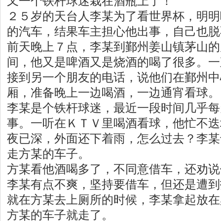
又一个铁杆球迷栽在酒瓶上了！
２５岁的天台人李某为了看世界杯，明明
的汽车，结果车主担心他出事，自己也脱
前天晚上７点，李某到鄞州姜山镇茅山的
间，他又是啤酒又是烧酒的喝了很多。一
接到另一个朋友的电话，说他们在鄞州中
厢，准备晚上一边喝酒，一边通宵看球。
李某是个铁杆球迷，最近一段时间几乎每
事。一听在ＫＴＶ里喝酒看球，他忙不迭
夜已深，外面还下着雨，怎么过去？李某
走方某的车子。
方某看他酒喝多了，不同意借车，还劝说
李某有点不爽，坚持要借车，但还是遭到
就在方某去上厕所的时候，李某拿起放在
方某的车子就走了。