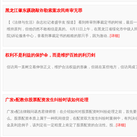
黑龙江肇东蹊跷敲诈勒索案农民终审无罪
【《法律与生活》杂志社记者盛学友 报道】 看到终审刑事裁定书的时候，最后
维持原判，但他仍然不敢相信是真的。 6月11日上午，在黑龙江省绥化市中级人
院)诉讼服务中心，拿着刑事裁定书的粗糙的那只手，因为激动...
[详细]
权利不是利益的保护伞，而是维护百姓的利刃剑
信访局一直树立着伸张正义，维护合法权益的形象，但就在某些地方，信访局成了利
广发e配教你股票配资发生纠纷时该如何处理
广发e配法律顾问谌杰君律师答：在介绍如何对股票配资时纠纷处理之前，首先
么。股票配资本质上属于一种民间借贷，在配资双方发生纠纷时案例中，有判决
金及利息例子，该判定在一定程度上肯定了股票配资的合法性。投...
[详细]