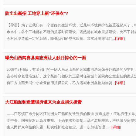
防尘出新招 工地穿上新“环保衣”?
【导语】为了让我们有一个更好的生活环境，近几年环境保护也被重视起来了，
市当中，各个工地都在不断的抓紧时间建设。既然是在城市里搞建设，免不了就
会对环境造成一定的影响，降低我们的空气质量。其实环境跟我们...
[详细]
曝光山西闻喜县秦志洲让人触目惊心的一面
2006年3月6日，有某部门的一队人马从山西的运城市浩浩荡荡开赴临汾的乡宁
县枣岭乡老君庙煤矿。这个某部门领队的正是时任运城市某院办公室主任的秦志
份甲方山西天润中小企业信用担保公司，乙方运城市洲鑫物鼎物贸...
[详细]
大江船舶制造遭强拆谁来为企业损失担责
------江苏镇江市丹徒区江沁洲大江船舶制造强拆的报道 报道提示：征地拆迁关
党中央、国务院对此高度重视。明确要求坚决制止乱占滥用耕地，严格城乡房屋
害人民群众利益的问题，切实维护社会稳定。进一步加强管理，...
[详细]