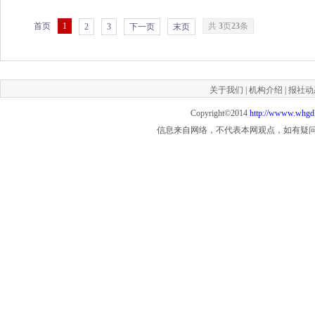
首页
1
共
3
页
23
条
2
3
下一页
末页
关于我们
|
机构介绍
|
报社动
Copyright©2014
http://wwww.whgd
信息来自网络，不代表本网观点，如有疑问联系