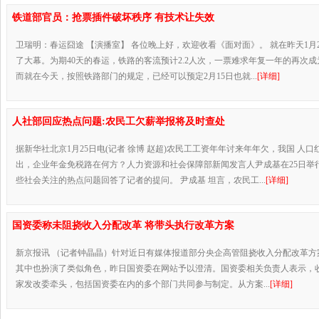
铁道部官员：抢票插件破坏秩序 有技术让失效
卫瑞明：春运囧途 【演播室】 各位晚上好，欢迎收看《面对面》。 就在昨天1月26
了大幕。为期40天的春运，铁路的客流预计2.2人次，一票难求年复一年的再次
而就在今天，按照铁路部门的规定，已经可以预定2月15日也就...
[详细]
人社部回应热点问题:农民工欠薪举报将及时查处
据新华社北京1月25日电(记者 徐博 赵超)农民工工资年年讨来年年欠，我国 人口
出，企业年金免税路在何方？人力资源和社会保障部新闻发言人尹成基在25日举
些社会关注的热点问题回答了记者的提问。 尹成基 坦言，农民工...
[详细]
国资委称未阻挠收入分配改革 将带头执行改革方案
新京报讯 （记者钟晶晶）针对近日有媒体报道部分央企高管阻挠收入分配改革方
其中也扮演了类似角色，昨日国资委在网站予以澄清。国资委相关负责人表示，
家发改委牵头，包括国资委在内的多个部门共同参与制定。从方案...
[详细]