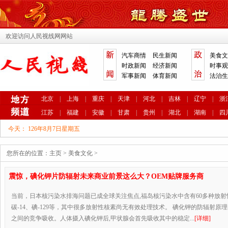
欢迎访问人民视线网网站
汽车商情
民生新闻
美食文
时政新闻
经济新闻
时事观
军事新闻
体育新闻
法治生
北京
|
上海
|
重庆
|
天津
|
河北
|
吉林
|
辽宁
|
浙
江苏
|
福建
|
安徽
|
甘肃
|
贵州
|
湖北
|
湖南
|
四
今天：
126年8月7日星期五
您所在的位置：
主页
>
美食文化
>
震惊，碘化钾片防辐射未来商业前景这么大？OEM贴牌服务商
当前，日本核污染水排海问题已成全球关注焦点,福岛核污染水中含有60多种放
碳-14、碘-129等，其中很多放射性核素尚无有效处理技术。 碘化钾的防辐射原
之间的竞争吸收。人体摄入碘化钾后,甲状腺会首先吸收其中的稳定...
[详细]