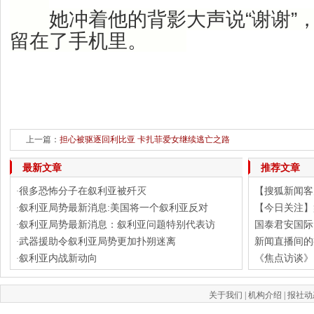
她冲着他的背影大声说“谢谢”，
留在了手机里。
上一篇：
担心被驱逐回利比亚 卡扎菲爱女继续逃亡之路
最新文章
推荐文章
很多恐怖分子在叙利亚被歼灭
【搜狐新闻客户
·
叙利亚局势最新消息:美国将一个叙利亚反对
【今日关注】
·
叙利亚局势最新消息：叙利亚问题特别代表访
国泰君安国际
·
武器援助令叙利亚局势更加扑朔迷离
新闻直播间的
·
叙利亚内战新动向
《焦点访谈》 
·
关于我们
|
机构介绍
|
报社动