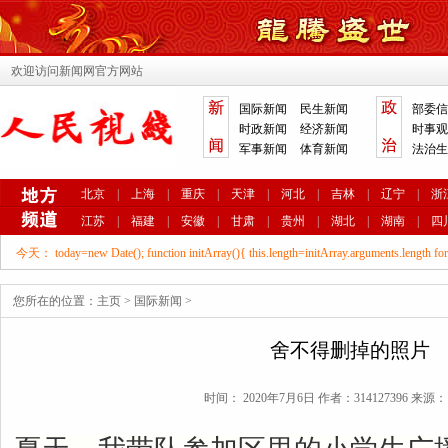
欢迎访问新闻网官方网站
国际新闻
民生新闻
部委信
时政新闻
经济新闻
时事观
军事新闻
体育新闻
法治生
北京
|
上海
|
重庆
|
天津
|
河北
|
吉林
|
辽宁
|
浙
江苏
|
福建
|
安徽
|
甘肃
|
贵州
|
湖北
|
湖南
|
四
今天： today=new Date(); function initArray(){ this.length=initArray.arguments.length for
i=0;i
", today.getYear(),"年", today.getMonth()+1,"月", today.getDate(),"日", d[today.getD
您所在的位置：
主页
>
国际新闻
>
"" );
舍不得删掉的照片
时间： 2020年7月6日 作者：314127396 来